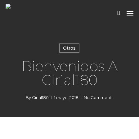
Skip
Men
to
search
main
content
Otros
Bienvenidos A
Cirial180
By
Cirial180
1 mayo, 2018
No Comments