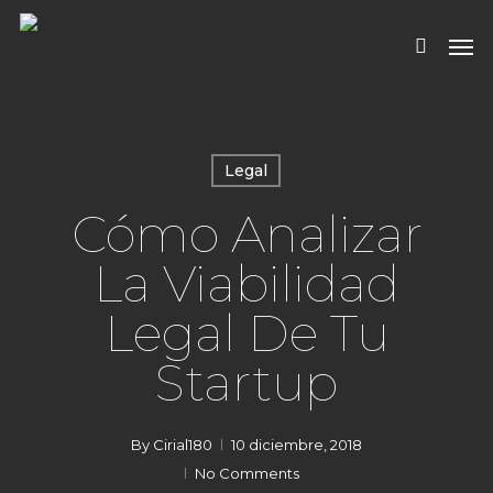
Skip
Men
to
search
main
content
Legal
Cómo Analizar
La Viabilidad
Legal De Tu
Startup
By
Cirial180
10 diciembre, 2018
No Comments