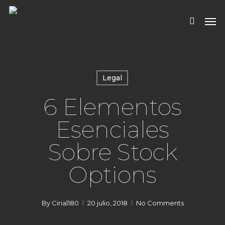
Skip
Men
to
search
main
content
Legal
6 Elementos
Esenciales
Sobre Stock
Options
By
Cirial180
20 julio, 2018
No Comments