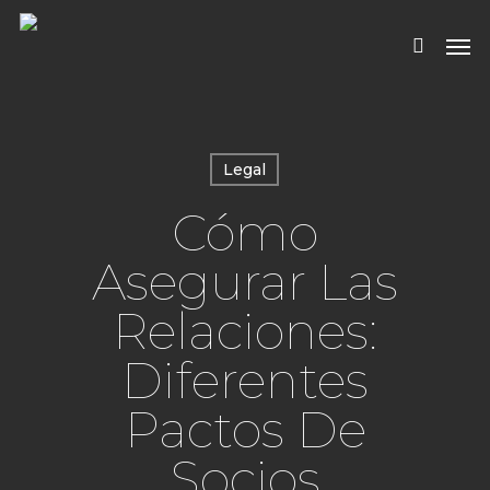
Skip
Men
to
search
main
content
Legal
Cómo
Asegurar Las
Relaciones:
Diferentes
Pactos De
Socios